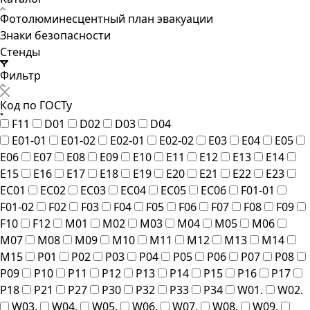
Фотолюминесцентный план эвакуации
Знаки безопасности
Стенды
Фильтр
Код по ГОСТу
F11
D01
D02
D03
D04
E01-01
E01-02
E02-01
E02-02
E03
E04
E05
E06
E07
E08
E09
E10
E11
E12
E13
E14
E15
E16
E17
E18
E19
E20
E21
E22
E23
EC01
EC02
EC03
EC04
EC05
EC06
F01-01
F01-02
F02
F03
F04
F05
F06
F07
F08
F09
F10
F12
M01
M02
M03
M04
M05
M06
M07
M08
M09
M10
M11
M12
M13
M14
M15
P01
P02
P03
P04
P05
P06
P07
P08
P09
P10
P11
P12
P13
P14
P15
P16
P17
P18
P21
P27
P30
P32
P33
P34
W01.
W02.
W03.
W04.
W05.
W06.
W07.
W08.
W09.