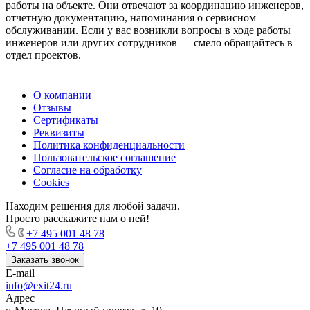
Менеджер
технической
Офис-
работы на объекте. Они отвечают за координацию инженеров,
проектов
поддержки
менеджер
отчетную документацию, напоминания о сервисном
обслуживании. Если у вас возникли вопросы в ходе работы
Анатолий
Кирилл
Светлана
инженеров или других сотрудников — смело обращайтесь в
Тристанов
Мрант
Абраменко
отдел проектов.
О компании
Отзывы
Сертификаты
Реквизиты
Политика конфиденциальности
Пользовательское соглашение
Согласие на обработку
Cookies
Находим решения для любой задачи.
Просто расскажите нам о ней!
+7 495 001 48 78
+7 495 001 48 78
Заказать звонок
E-mail
info@exit24.ru
Адрес