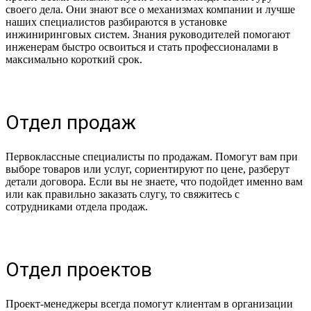
Коммерческий
по
своего дела. Они знают все о механизмах компании и лучше
директор
Руководитель
маркетингу
наших специалистов разбираются в установке
инжиниринговых систем. Знания руководителей помогают
Милош
Павел
Алина
инженерам быстро освоиться и стать профессионалами в
Крестович
Дергунин
Миронова
максимально короткий срок.
Менеджер
Отдел продаж
по
работе
с
Старший
Менеджер
Первоклассные специалисты по продажам. Помогут вам при
клиентами
менеджер
сбыта
выборе товаров или услуг, сориентируют по цене, разберут
детали договора. Если вы не знаете, что подойдет именно вам
Ирина
Марк
Петр
или как правильно заказать слугу, то свяжитесь с
Висальчук
Брониц
Малиновский
сотрудниками отдела продаж.
Отдел проектов
Специалист
Проект-менеджеры всегда помогут клиентам в организации