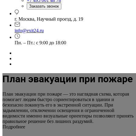
+7 495 001 48 78
Заказать звонок
г. Москва, Научный проезд, д. 19
info@exit24.ru
Пн. – Пт.: с 9:00 до 18:00
План эвакуации при пожаре
План эвакуации при пожаре — это наглядная схема, которая
помогает людям быстро сориентироваться в здании и
безопасно покинуть его в экстренной ситуации. При
задымлении, отключении освещения и ограниченной
видимости именно визуальные ориентиры позволяют принять
правильное решение без лишних раздумий.
Подробнее