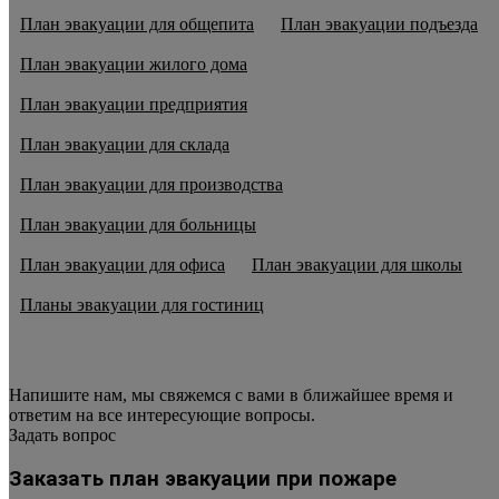
План эвакуации для общепита
План эвакуации подъезда
План эвакуации жилого дома
План эвакуации предприятия
План эвакуации для склада
План эвакуации для производства
План эвакуации для больницы
План эвакуации для офиса
План эвакуации для школы
Планы эвакуации для гостиниц
Напишите нам, мы свяжемся с вами в ближайшее время и
ответим на все интересующие вопросы.
Задать вопрос
Заказать план эвакуации при пожаре