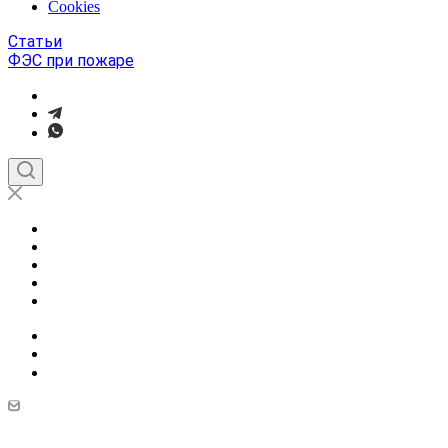
Cookies
Статьи
ФЭС при пожаре
Отзывы
Сертификаты
Вопрос-ответ
Контакты
...
info@exit24.ru
+7 495 001 48 78